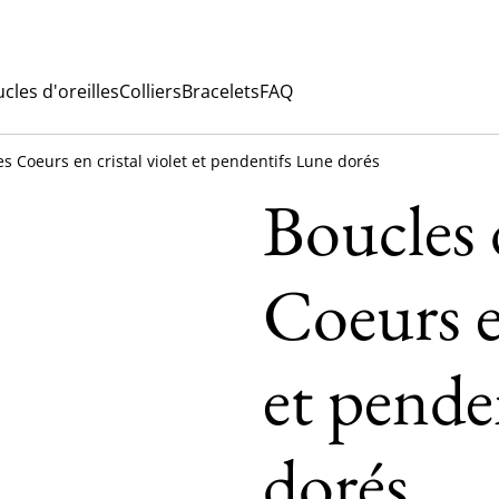
cles d'oreilles
Colliers
Bracelets
FAQ
es Coeurs en cristal violet et pendentifs Lune dorés
Boucles d
Coeurs en
et pende
dorés