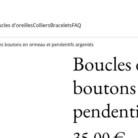
cles d'oreilles
Colliers
Bracelets
FAQ
les boutons en ormeau et pendentifs argentés
Boucles d
boutons
pendenti
35,00 €