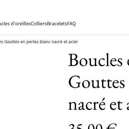
cles d'oreilles
Colliers
Bracelets
FAQ
es Gouttes en perles blanc nacré et acier
Boucles d
Gouttes 
nacré et 
35,00 €