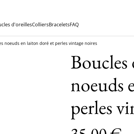
cles d'oreilles
Colliers
Bracelets
FAQ
les noeuds en laiton doré et perles vintage noires
Boucles d
noeuds e
perles vi
35,00 €