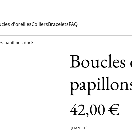
cles d'oreilles
Colliers
Bracelets
FAQ
es papillons doré
Boucles d
papillon
42,00 €
QUANTITÉ